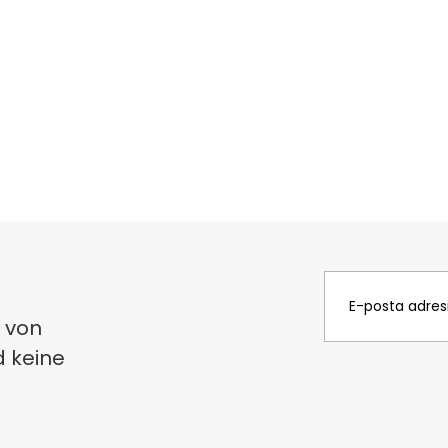
 von
d keine