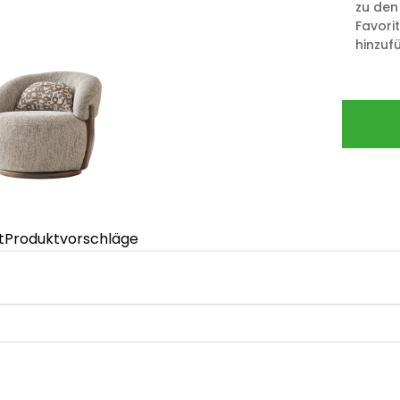
zu den
Favori
hinzuf
t
Produktvorschläge