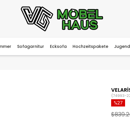
immer
Sofagarnitur
Ecksofa
Hochzeitspakete
Jugend
VELARİ
(74993-2
27
$839.2