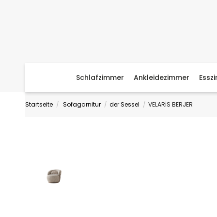
Schlafzimmer
Ankleidezimmer
Essz
Startseite
Sofagarnitur
der Sessel
VELARİS BERJER