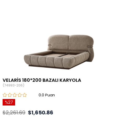
VELARİS 180*200 BAZALI KARYOLA
(74993-206)
0.0
27
$2,261.69
$1,650.86