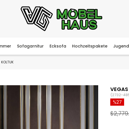
immer
Sofagarnitur
Ecksofa
Hochzeitspakete
Jugend
 KOLTUK
VEGAS
(2732-48
27
$2,779