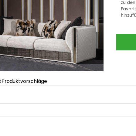
zu den
Favori
hinzuf
t
Produktvorschläge