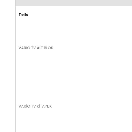
Teile
VARİO TV ALT BLOK
VARİO TV KİTAPLIK