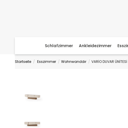
Schlafzimmer
Ankleidezimmer
Essz
Startseite
Esszimmer
Wohnwanddır
VARİO DUVAR ÜNİTESİ