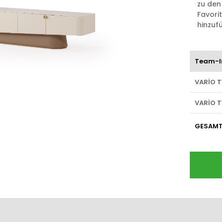
zu den
Favori
hinzuf
Team-I
VARİO T
VARİO T
GESAM