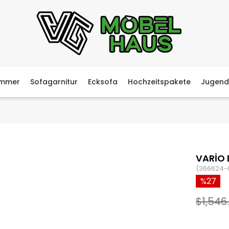
immer
Sofagarnitur
Ecksofa
Hochzeitspakete
Jugend
VARİO 
(366624-
27
$1,546