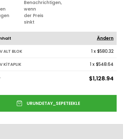
Benachrichtigen,
ten
wenn
ügen
der Preis
sinkt
Ändern
nhalt
1
x
$580.32
V ALT BLOK
1
x
$548.64
V KİTAPLIK
$1,128.94
T