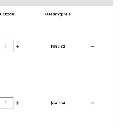
tückzahl
Gesamtpreis
$580.32
$548.64