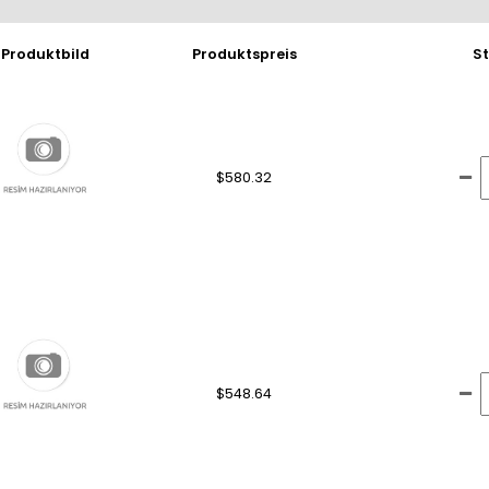
Produktbild
Produktspreis
S
$580.32
$548.64