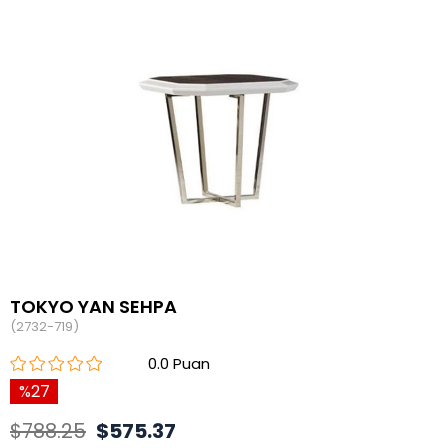
TOKYO YAN SEHPA
(2732-719)
0.0
27
$788.25
$575.37