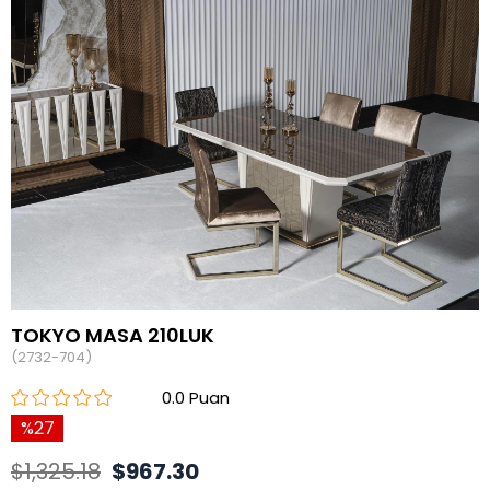
TOKYO MASA 210LUK
(2732-704)
0.0
27
$1,325.18
$967.30