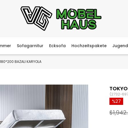
immer
Sofagarnitur
Ecksofa
Hochzeitspakete
Jugend
180*200 BAZALI KARYOLA
TOKYO 
(2732-69
27
$1,942