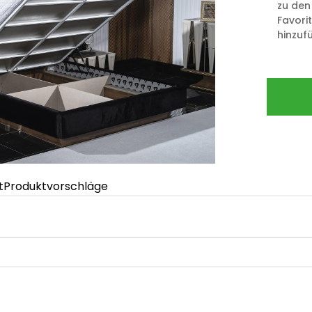
zu den
Favori
hinzuf
t
Produktvorschläge