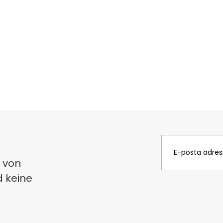
 von
d keine