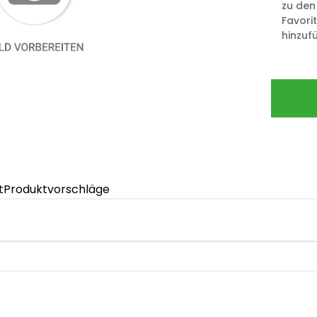
zu den
Favori
hinzuf
t
Produktvorschläge