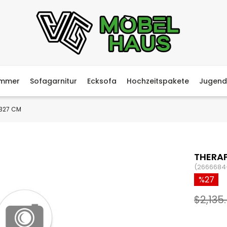
immer
Sofagarnitur
Ecksofa
Hochzeitspakete
Jugend
 327 CM
THERAP
(2666684
27
$2,135