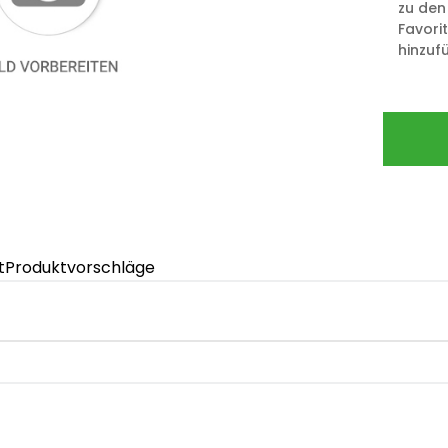
zu den
Favori
hinzuf
t
Produktvorschläge