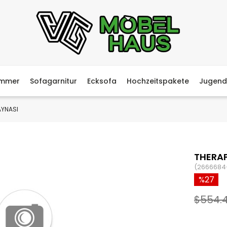
immer
Sofagarnitur
Ecksofa
Hochzeitspakete
Jugend
AYNASI
THERA
(2666684
27
$554.