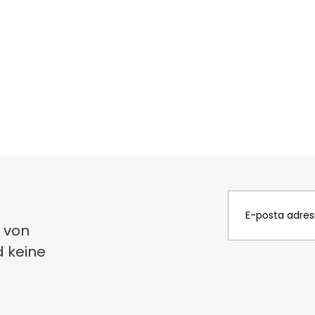
 von
d keine