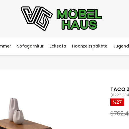
immer
Sofagarnitur
Ecksofa
Hochzeitspakete
Jugend
TACO 
(8222-184
27
$762.