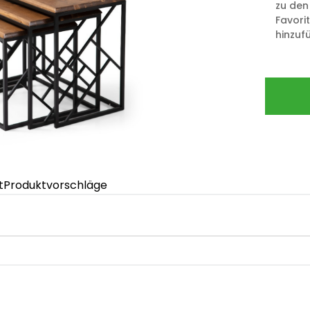
zu den
Favori
hinzuf
t
Produktvorschläge