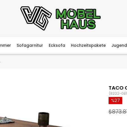
immer
Sofagarnitur
Ecksofa
Hochzeitspakete
Jugend
A
TACO 
(8222-081
27
$873.8