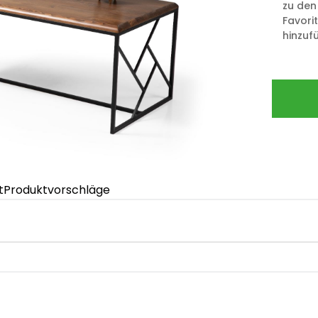
zu den
Favori
hinzuf
t
Produktvorschläge