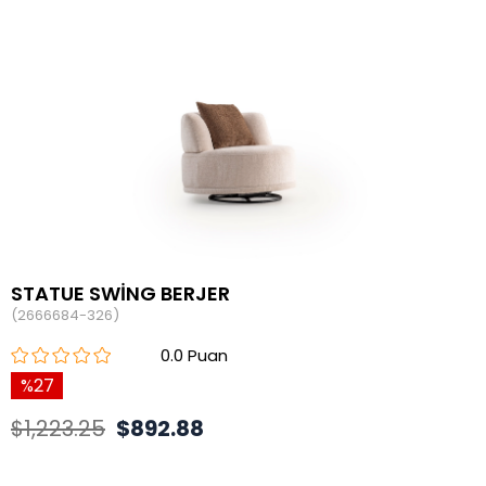
STATUE SWİNG BERJER
(2666684-326)
0.0
27
$1,223.25
$892.88