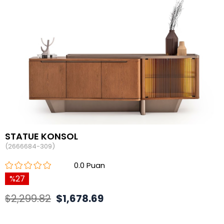
STATUE KONSOL
(2666684-309)
0.0
27
$2,299.82
$1,678.69