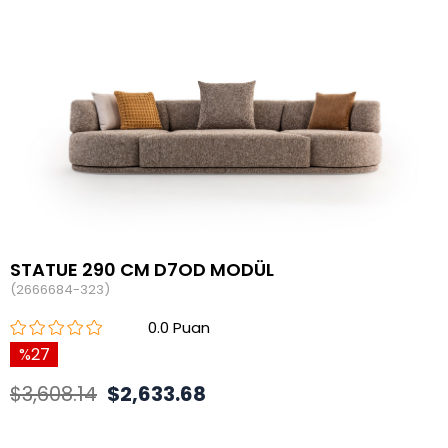
STATUE 290 CM D7OD MODÜL
(2666684-323)
0.0
27
$3,608.14
$2,633.68