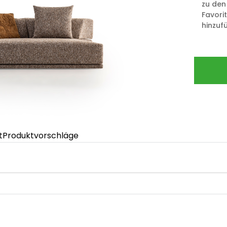
zu den
Favori
hinzuf
t
Produktvorschläge