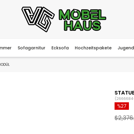
immer
Sofagarnitur
Ecksofa
Hochzeitspakete
Jugend
MODÜL
STATUE
(2666684
27
$2,376