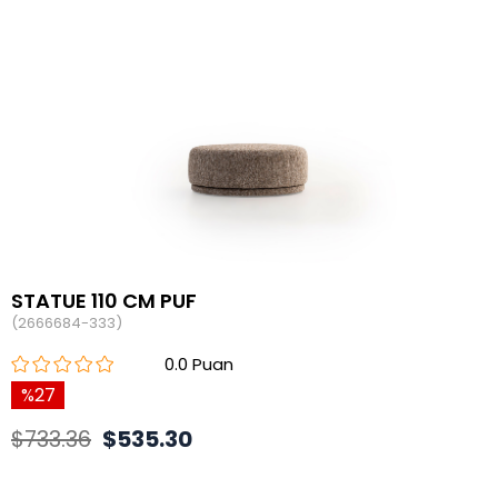
STATUE 110 CM PUF
(2666684-333)
0.0
27
$733.36
$535.30