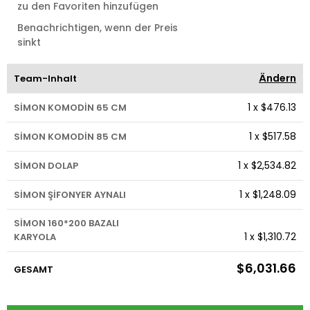
zu den Favoriten hinzufügen
Benachrichtigen, wenn der Preis
sinkt
Ändern
Team-Inhalt
1
x
$476.13
SİMON KOMODİN 65 CM
1
x
$517.58
SİMON KOMODİN 85 CM
1
x
$2,534.82
SİMON DOLAP
1
x
$1,248.09
SİMON ŞİFONYER AYNALI
SİMON 160*200 BAZALI
1
x
$1,310.72
KARYOLA
$6,031.66
GESAMT