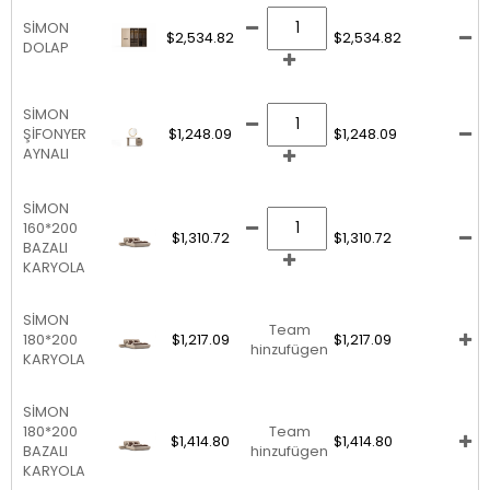
SİMON
$2,534.82
$2,534.82
DOLAP
SİMON
ŞİFONYER
$1,248.09
$1,248.09
AYNALI
SİMON
160*200
$1,310.72
$1,310.72
BAZALI
KARYOLA
SİMON
Team
180*200
$1,217.09
$1,217.09
hinzufügen
KARYOLA
SİMON
180*200
Team
$1,414.80
$1,414.80
BAZALI
hinzufügen
KARYOLA