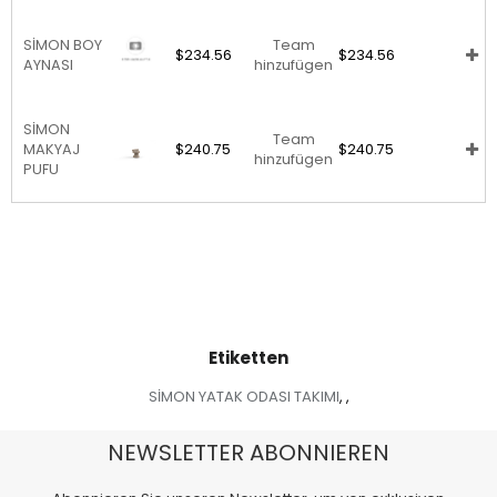
SİMON BOY
Team
$234.56
$234.56
AYNASI
hinzufügen
SİMON
Team
MAKYAJ
$240.75
$240.75
hinzufügen
PUFU
Etiketten
SİMON YATAK ODASI TAKIMI
,
,
NEWSLETTER ABONNIEREN