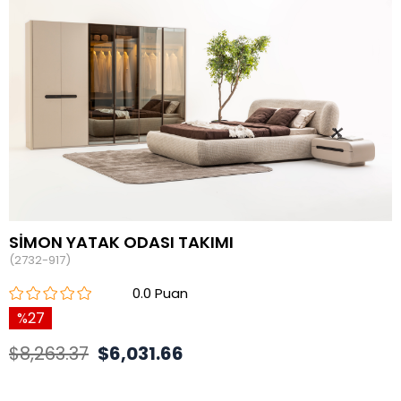
SİMON YATAK ODASI TAKIMI
(2732-917)
0.0
27
$8,263.37
$6,031.66