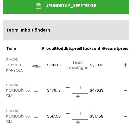
Team-Inhalt ändern
Teile
Produktbild
Produktspreis
Stückzahl
Gesamtpreis
SİMON
Team
160*200
$1,113.01
$1,113.01
hinzufügen
KARYOLA
SİMON
KOMODİN 65
$476.13
$476.13
CM
SİMON
KOMODİN 85
$517.58
$517.58
CM