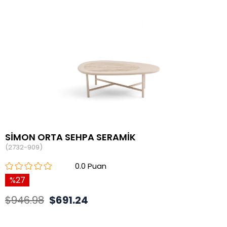
SİMON ORTA SEHPA SERAMİK
(2732-909)
0.0
27
$946.98
$691.24