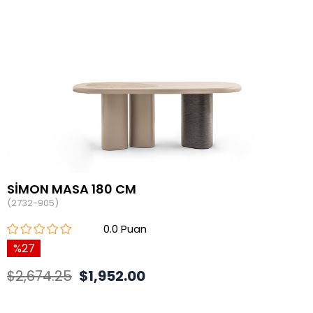
SİMON MASA 180 CM
(2732-905)
0.0
27
$2,674.25
$1,952.00