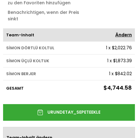
zu den Favoriten hinzufügen
Benachrichtigen, wenn der Preis
sinkt
Ändern
Team-Inhalt
1
x
$2,022.76
SİMON DÖRTLÜ KOLTUL
1
x
$1,873.39
SİMON ÜÇLÜ KOLTUK
1
x
$842.02
SİMON BERJER
$4,744.58
GESAMT
Team-Inhalt ändern