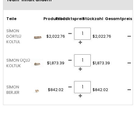
Teile
Produktbild
Produktspreis
Stückzahl
Gesamtpreis
SİMON
DÖRTLÜ
$2,022.76
$2,022.76
KOLTUL
SİMON ÜÇLÜ
$1,873.39
$1,873.39
KOLTUK
SİMON
$842.02
$842.02
BERJER