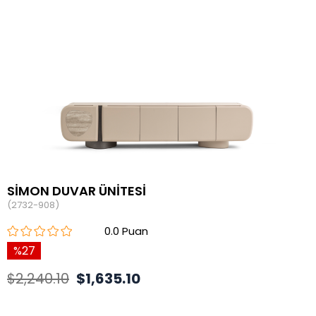
SİMON DUVAR ÜNİTESİ
(2732-908)
0.0
27
$2,240.10
$1,635.10