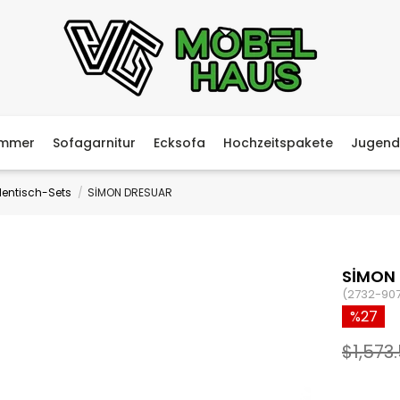
immer
Sofagarnitur
Ecksofa
Hochzeitspakete
Jugend
lentisch-Sets
SİMON DRESUAR
SİMON
(2732-90
27
$1,573