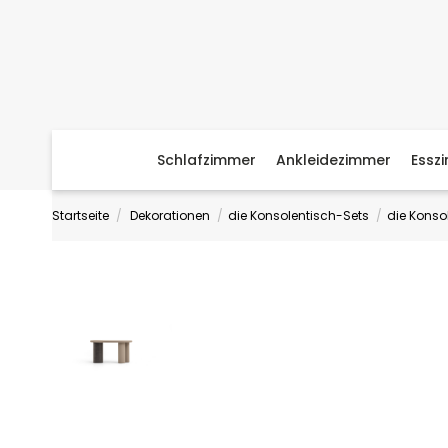
Schlafzimmer
Ankleidezimmer
Essz
Startseite
Dekorationen
die Konsolentisch-Sets
die Konso