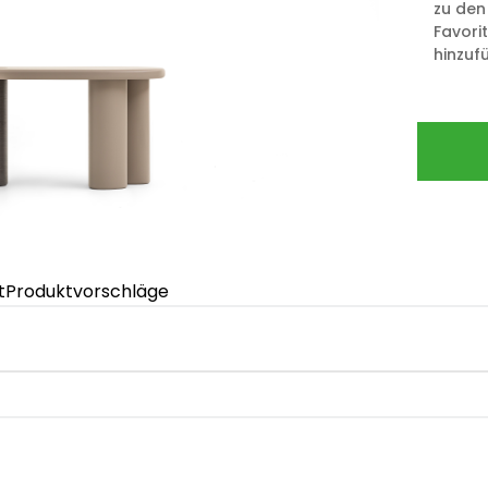
zu den
Favori
hinzuf
t
Produktvorschläge