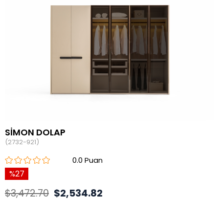
SİMON DOLAP
(2732-921)
0.0
27
$3,472.70
$2,534.82