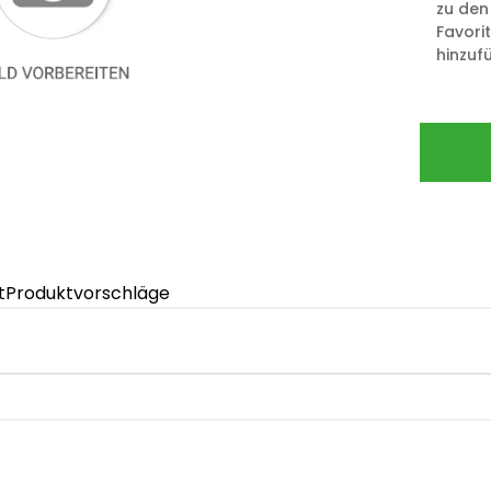
zu den
Favori
hinzuf
t
Produktvorschläge