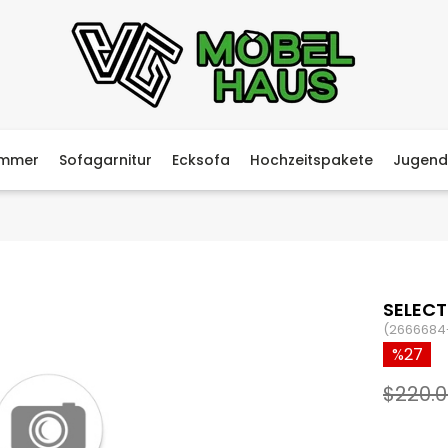
immer
Sofagarnitur
Ecksofa
Hochzeitspakete
Jugend
SELECT
(2666684
27
$220.0