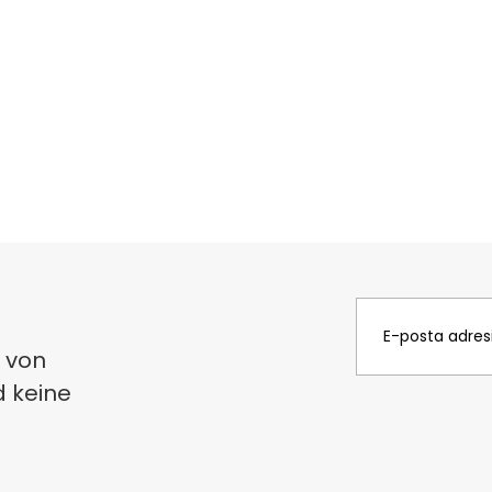
 von
d keine