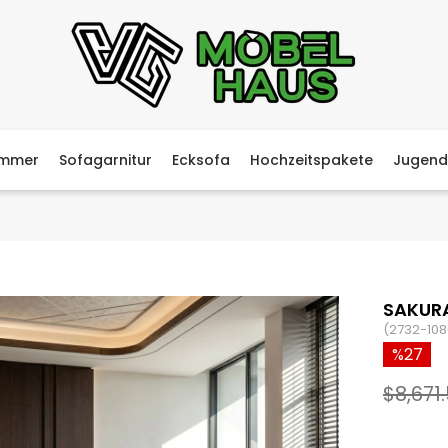
immer
Sofagarnitur
Ecksofa
Hochzeitspakete
Jugend
SAKURA
(2732-108
27
$8,671