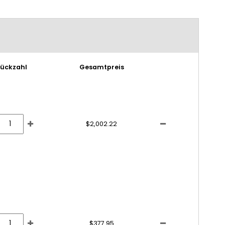
tückzahl
Gesamtpreis
$2,002.22
$377.95