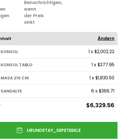
Benachrichtigen,
ten
wenn
ügen
der Preis
sinkt
Ändern
nhalt
1
x
$2,002.22
 KONSOL
1
x
$377.95
 KONSOL TABLO
1
x
$1,830.50
 MASA 210 CM
6
x
$366.71
 SANDALYE
$6,329.56
T