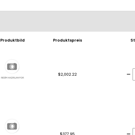
Produktbild
Produktspreis
S
$2,002.22
$377.95