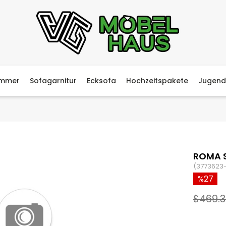
immer
Sofagarnitur
Ecksofa
Hochzeitspakete
Jugend
ROMA 
(3773623
27
$469.