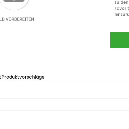
zu den
Favori
hinzuf
t
Produktvorschläge