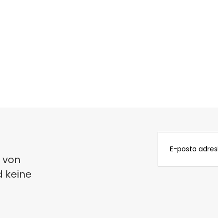
 von
d keine