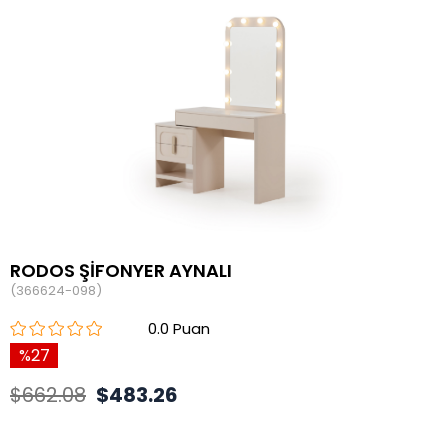
RODOS ŞİFONYER AYNALI
(366624-098)
0.0
27
$662.08
$483.26