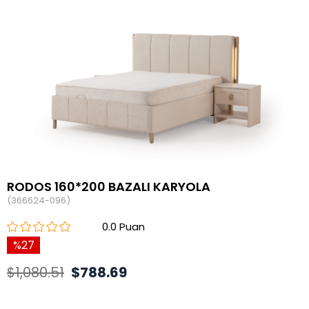
RODOS 160*200 BAZALI KARYOLA
(366624-096)
0.0
27
$1,080.51
$788.69