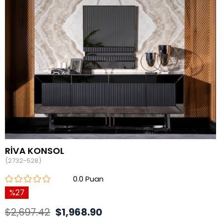
RİVA KONSOL
(2732-528)
0.0
27
$2,697.42
$1,968.90