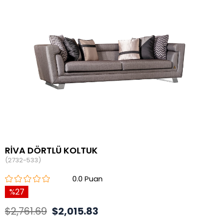
RİVA DÖRTLÜ KOLTUK
(2732-533)
0.0
27
$2,761.69
$2,015.83