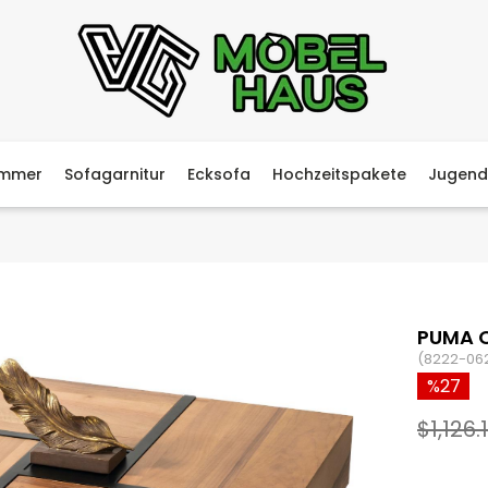
immer
Sofagarnitur
Ecksofa
Hochzeitspakete
Jugend
PUMA 
(8222-06
27
$1,126.