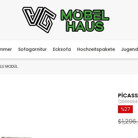
immer
Sofagarnitur
Ecksofa
Hochzeitspakete
Jugend
LLU MODÜL
PİCASS
(2666684
27
$1,296