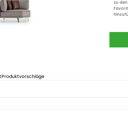
zu den
Favori
hinzuf
t
Produktvorschläge