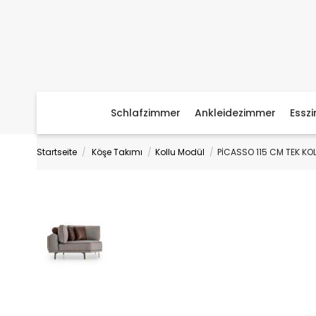
Schlafzimmer
Ankleidezimmer
Essz
Startseite
Köşe Takımı
Kollu Modül
PİCASSO 115 CM TEK KO