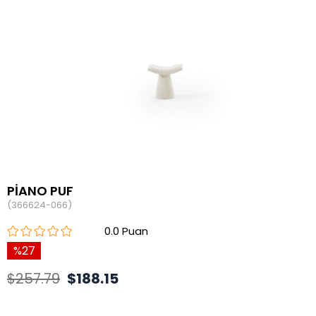
PİANO PUF
(366624-066)
0.0
27
$257.79
$188.15