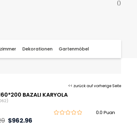
zimmer
Dekorationen
Gartenmöbel
<< zurück auf vorherige Seite
160*200 BAZALI KARYOLA
062)
0.0
29
$962.96