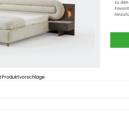
zu den
Favori
hinzuf
t
Produktvorschläge