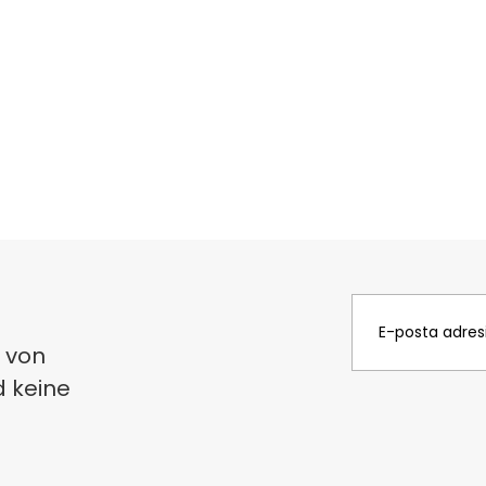
 von
d keine