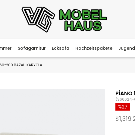
immer
Sofagarnitur
Ecksofa
Hochzeitspakete
Jugend
160*200 BAZALI KARYOLA
PİANO 
(366624-
27
$1,319.