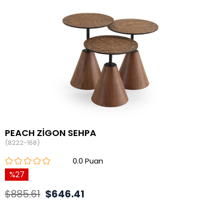
PEACH ZİGON SEHPA
(8222-168)
0.0
27
$885.61
$646.41