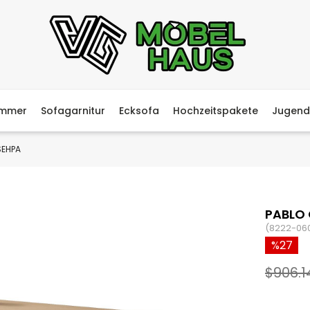
immer
Sofagarnitur
Ecksofa
Hochzeitspakete
Jugend
SEHPA
PABLO
(8222-06
27
$906.1