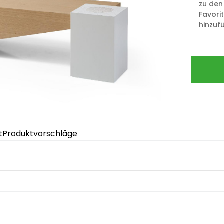
zu den
Favori
hinzuf
t
Produktvorschläge