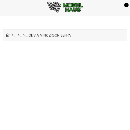
OLİVİA MİNK ZİGON SEHPA