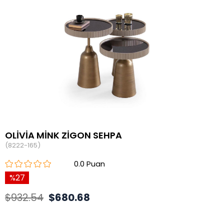
OLİVİA MİNK ZİGON SEHPA
(8222-165)
0.0
27
$932.54
$680.68