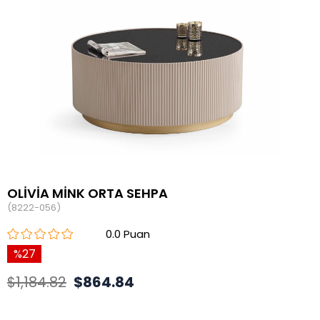
OLİVİA MİNK ORTA SEHPA
(8222-056)
0.0
27
$1,184.82
$864.84