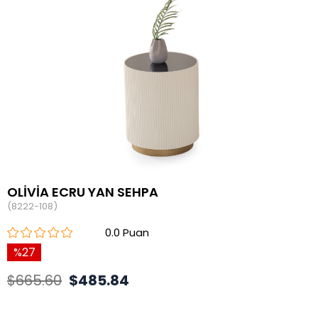
OLİVİA ECRU YAN SEHPA
(8222-108)
0.0
27
$665.60
$485.84