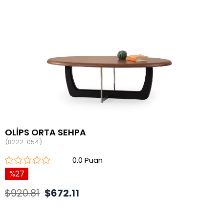
OLİPS ORTA SEHPA
(8222-054)
0.0
27
$920.81
$672.11