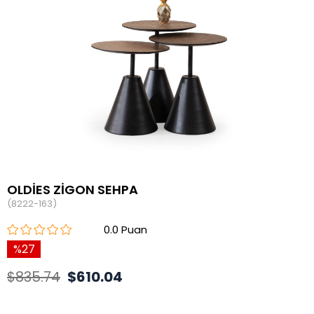
OLDİES ZİGON SEHPA
(8222-163)
0.0
27
$835.74
$610.04