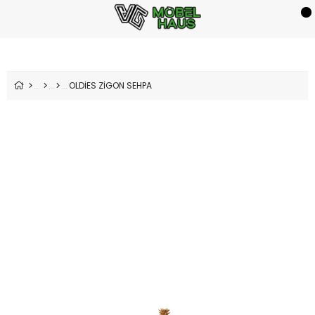
OLDİES ZİGON SEHPA