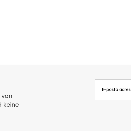
 von
d keine