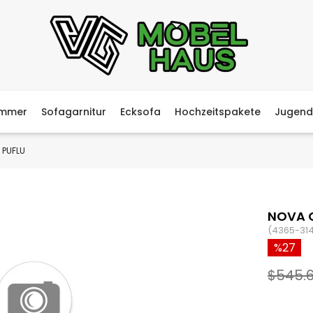
immer
Sofagarnitur
Ecksofa
Hochzeitspakete
Jugend
 PUFLU
NOVA O
(4365-31
27
$545.