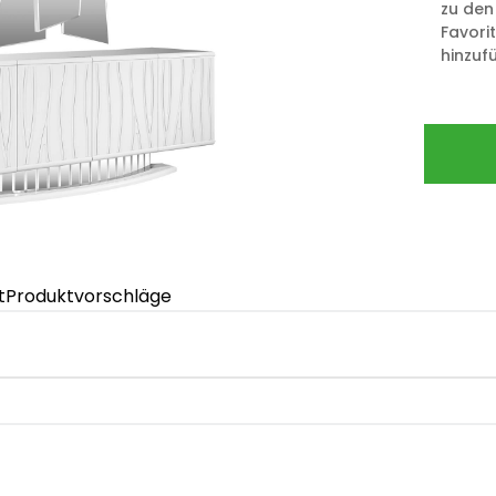
zu den
Favori
hinzuf
t
Produktvorschläge