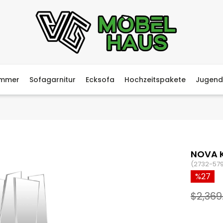
immer
Sofagarnitur
Ecksofa
Hochzeitspakete
Jugend
NOVA 
(2732-57
27
$2,369