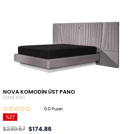
NOVA KOMODİN ÜST PANO
(2732-570)
0.0
27
$239.57
$174.86