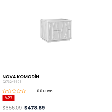
NOVA KOMODİN
(2732-569)
0.0
27
$656.09
$478.89