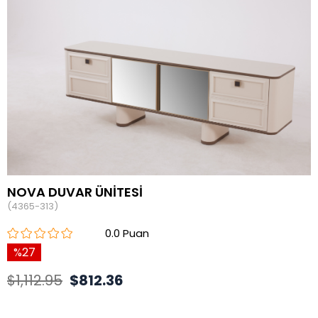
NOVA DUVAR ÜNİTESİ
(4365-313)
0.0
27
$1,112.95
$812.36