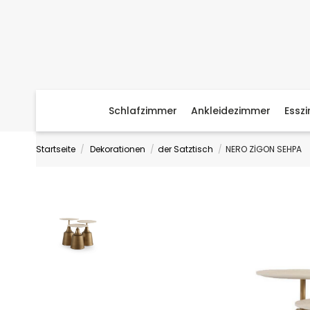
Schlafzimmer
Ankleidezimmer
Essz
Startseite
Dekorationen
der Satztisch
NERO ZİGON SEHPA