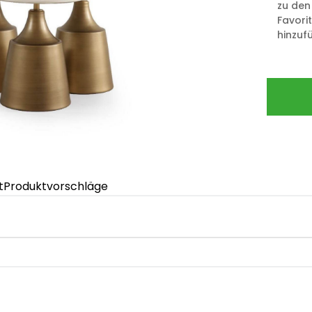
zu den
Favori
hinzuf
t
Produktvorschläge