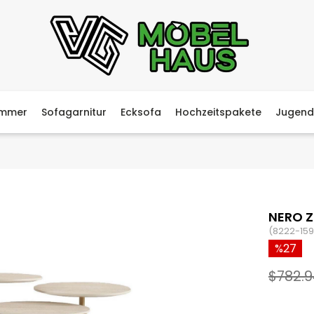
immer
Sofagarnitur
Ecksofa
Hochzeitspakete
Jugend
NERO 
(8222-159
27
$782.