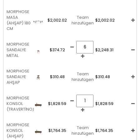
MORPHOSE
MASA
Team
$2,002.02
$2,002.02
(AHŞAP) 180
hinzufügen
CM
MORPHOSE
SANDALYE
$374.72
$2,248.31
METAL
MORPHOSE
Team
SANDALYE
$310.48
$310.48
hinzufügen
AHŞAP
MORPHOSE
KONSOL
$1,828.59
$1,828.59
(TRAVERTİNO)
MORPHOSE
Team
KONSOL
$1,764.35
$1,764.35
hinzufügen
(AHŞAP)