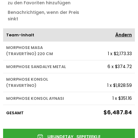
zu den Favoriten hinzufügen
Benachrichtigen, wenn der Preis
sinkt
Ändern
Team-Inhalt
MORPHOSE MASA
1
x
$2,173.33
(TRAVERTİNO) 220 CM
6
x
$374.72
MORPHOSE SANDALYE METAL
MORPHOSE KONSOL
1
x
$1,828.59
(TRAVERTİNO)
1
x
$351.16
MORPHOSE KONSOL AYNASI
$6,487.84
GESAMT