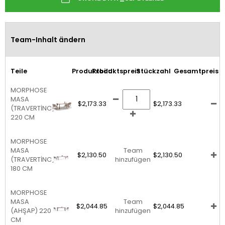
Team-Inhalt ändern
Teile
Produktbild
Produktspreis
Stückzahl
Gesamtpreis
MORPHOSE
MASA
$2,173.33
$2,173.33
(TRAVERTİNO)
220 CM
MORPHOSE
MASA
Team
$2,130.50
$2,130.50
(TRAVERTİNO)
hinzufügen
180 CM
MORPHOSE
MASA
Team
$2,044.85
$2,044.85
(AHŞAP) 220
hinzufügen
CM