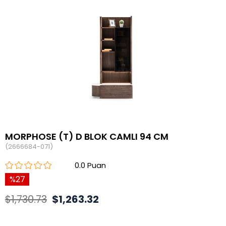
MORPHOSE (T) D BLOK CAMLI 94 CM
(2666684-071)
0.0
27
$1,730.73
$1,263.32