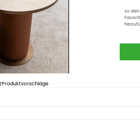
zu den
Favori
hinzuf
t
Produktvorschläge