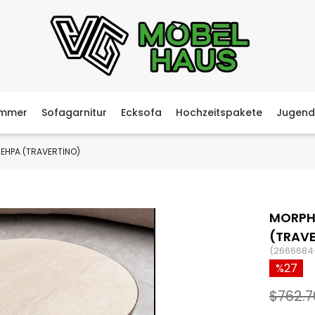
immer
Sofagarnitur
Ecksofa
Hochzeitspakete
Jugend
EHPA (TRAVERTİNO)
MORPH
(TRAV
(2666684
27
$762.7