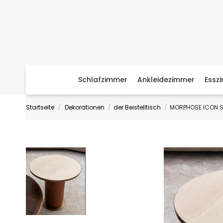
Schlafzimmer
Ankleidezimmer
Essz
Startseite
Dekorationen
der Beistelltisch
MORPHOSE ICON S